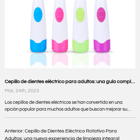
Cepillo de dientes eléctrico para adultos: una guía completa
Mar, 24th, 2023
Los cepillos de dientes eléctricos se han convertido en una
opción popular para muchos adultos que buscan mejorar su
rutina de higiene bucal. Estos cepillos de dientes ofrecen varios
beneficios, que incluyen una mejor eficiencia de limpieza, una
mejor eliminación de la placa y un menor riesgo de enfermedad
Anterior:
Cepillo de Dientes Eléctrico Rotativo Para
de las encías. En este artículo, discutiremos las ventajas de usar
Adultos: una nueva experiencia de limpieza integral