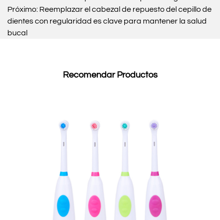
un cepillo de dientes eléctrico para adultos y brindaremos una
Próximo:
Reemplazar el cabezal de repuesto del cepillo de
guía completa para ayudarlo a elegir el correcto. Ventajas de
dientes con regularidad es clave para mantener la salud
usar un cepillo de dientes eléctrico para adultos Los cepillos de
bucal
dientes eléctricos están diseñados para ofrecer varios
beneficios al usuario. Las cerdas se mueven hacia adelante y
hacia atrás o en un movimiento circular, lo que resulta en una
mejor eficiencia de limpieza que un cepillo de dientes manual.
Recomendar Productos
Además, los cepillos de dientes eléctricos son más efectivos
para eliminar la placa, lo que puede reducir el riesgo de
desarrollar enfermedades de las encías. Además, algunos
cepillos de dientes eléctricos tienen características adicionales,
como temporizadores y sensores de presión, que pueden
ayudar a los usuarios a mantener el tiempo de cepillado
recomendado y evitar cepillarse demasiado fuerte. Elegir el
cepillo de dientes eléctrico para adultos adecuado Elegir el
cepillo de dientes eléctrico adecuado puede ser abrumador, con
tantas marcas y modelos disponibles en el mercado. Aquí hay
algunos factores a considerar al seleccionar un cepillo de
dientes eléctrico para adultos: Cabezal del cepillo: el tamaño y
la forma del cabezal del cepillo pueden influir en el rendimiento