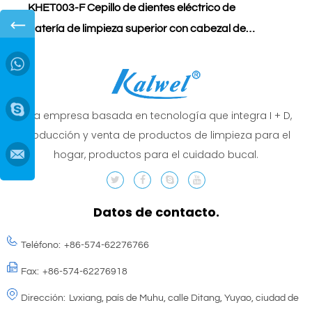
KHET003-F Cepillo de dientes eléctrico de
C
←
batería de limpieza superior con cabezal de
K
cepillo reemplazable IPX4 a prueba de agua
D
→
para adultos (el color puede variar)
y
Una empresa basada en tecnología que integra I + D,
producción y venta de productos de limpieza para el
hogar, productos para el cuidado bucal.
Datos de contacto.
Teléfono:
+86-574-62276766
Fax:
+86-574-62276918
Dirección:
Lvxiang, país de Muhu, calle Ditang, Yuyao, ciudad de