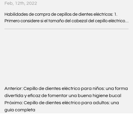
Feb, 12th, 2022
Habilidades de compra de cepillos de dientes eléctricos: 1.
Primero considere si el tamaño del cabezal del cepillo eléctrico
es adecuado. Hay diferentes cabezales de cepillos eléctricos
para niños y adultos. Elija el cabezal de cepillado que más le
convenga según sus hábitos de uso personal, el grado de
apertura, el tamaño de la boca y otros factores. También hay
cerdas en el cepillo de dientes, a algunas personas les gustan
más suaves, a otras más duras. Elige el cabezal de cepillado
adecuado según tus preferencias personales. 2. El número de
veces que gira el cepillo de dientes por minuto. Cuantas más
veces gire el cepillo de dientes, mayor será la capacidad de
limpieza. La frecuencia de vibración del cepillo de dientes
Anterior:
Cepillo de dientes eléctrico para niños: una forma
eléctrico de alta velocidad puede incluso alcanzar 31,000 veces
divertida y eficaz de fomentar una buena higiene bucal
por minuto, pero el precio será relativamente alto. Además de la
Próximo:
Cepillo de dientes eléctrico para adultos: una
velocidad de rotación, también se puede elegir la fuerza. Las
guía completa
múltiples opciones de fuerza ayudan a elegir la mejor fuerza de
cepillado. 3. Elección multifuncional de cepillo de dientes
eléctrico. Los cepillos de dientes eléctricos no son solo para
limpiar los dientes, sino que también ayudan a tratar la