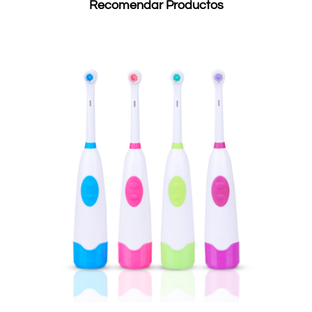
Recomendar Productos
gingivitis, aliviar las encías rojas e hinchadas y el tiempo de
cepillado. Información rápida sobre salud bucal y más. También
se puede seleccionar si necesita estas funciones de acuerdo
con sus necesidades personales. 4. Métodos de carga, los
cepillos de dientes eléctricos tienen varios tipos, como lavado
directo, carga de batería e híbrido. Elija un cepillo de dientes
eléctrico según lo fácil que sea cargar su baño. Los dentistas
recomiendan que cada cepillado sea de 2 minutos para
eliminar eficazmente las bacterias orales. El cepillado híbrido
colaborativo automático y manual combinado con el cepillo de
dientes eléctrico puede maximizar el propósito de limpieza.